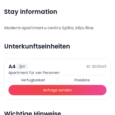
Stay information
Moderni apartmani u centru Splita, blizu Rive.
Unterkunftseinheiten
A4
ID: 6D9345
4
110
EUR
Preis ab
/
Nacht
Apartment für vier Personen
Verfügbarkeit
Preisliste
Anfrage senden
Wichtige Hinweise