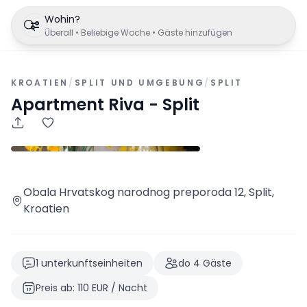
Wohin?
Überall • Beliebige Woche • Gäste hinzufügen
KROATIEN
/
SPLIT UND UMGEBUNG
/
SPLIT
Apartment Riva - Split
Obala Hrvatskog narodnog preporoda 12, Split,
Kroatien
1
unterkunftseinheiten
do
4
Gäste
Preis ab
:
110
EUR
/
Nacht